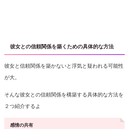
彼女との信頼関係を築くための具体的な方法
彼女と信頼関係を築かないと浮気と疑われる可能性
が大。
そんな彼女との信頼関係を構築する具体的な方法を
２つ紹介するよ
感情の共有