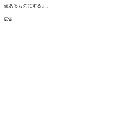
値あるものにするよ。
広告