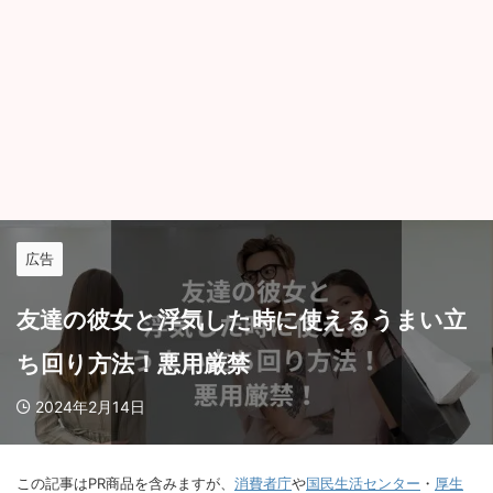
広告
友達の彼女と浮気した時に使えるうまい立
ち回り方法！悪用厳禁
2024年2月14日
この記事はPR商品を含みますが、
消費者庁
や
国民生活センター
・
厚生