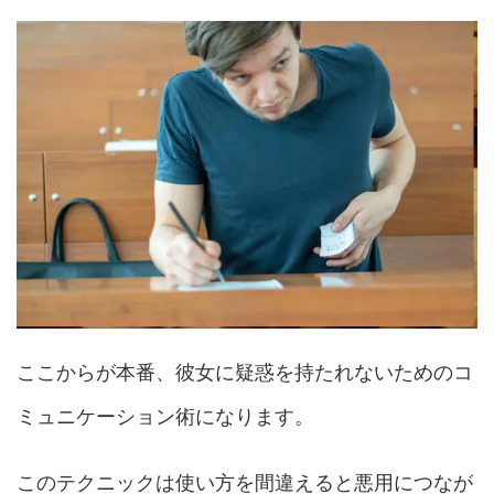
ここからが本番、彼女に疑惑を持たれないためのコ
ミュニケーション術になります。
このテクニックは使い方を間違えると悪用につなが