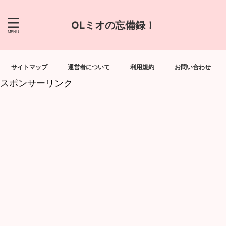
OLミオの忘備録！
サイトマップ
運営者について
利用規約
お問い合わせ
スポンサーリンク