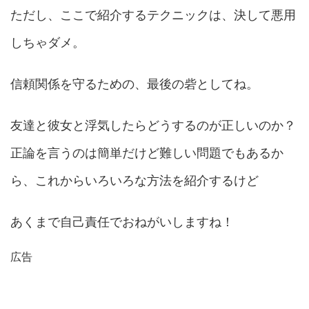
ただし、ここで紹介するテクニックは、決して悪用
しちゃダメ。
信頼関係を守るための、最後の砦としてね。
友達と彼女と浮気したらどうするのが正しいのか？
正論を言うのは簡単だけど難しい問題でもあるか
ら、これからいろいろな方法を紹介するけど
あくまで自己責任でおねがいしますね！
広告