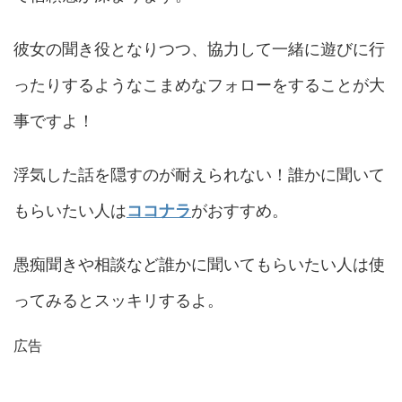
彼女の聞き役となりつつ、協力して一緒に遊びに行
ったりするようなこまめなフォローをすることが大
事ですよ！
浮気した話を隠すのが耐えられない！誰かに聞いて
もらいたい人は
ココナラ
がおすすめ。
愚痴聞きや相談など誰かに聞いてもらいたい人は使
ってみるとスッキリするよ。
広告