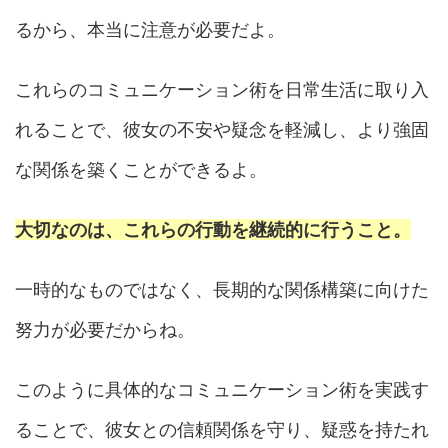
るから、本当に注意が必要だよ。
これらのコミュニケーション術を日常生活に取り入
れることで、彼女の不安や疑念を軽減し、より強固
な関係を築くことができるよ。
大切なのは、これらの行動を継続的に行うこと。
一時的なものではなく、長期的な関係構築に向けた
努力が必要だからね。
このように具体的なコミュニケーション術を実践す
ることで、彼女との信頼関係を守り、疑惑を持たれ