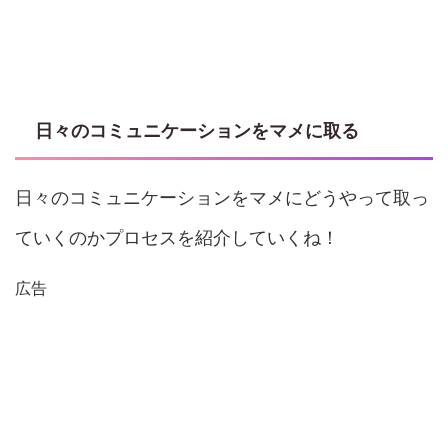
日々のコミュニケーションをマメに取る
日々のコミュニケーションをマメにどうやって取っ
ていくのかプロセスを紹介していくね！
広告