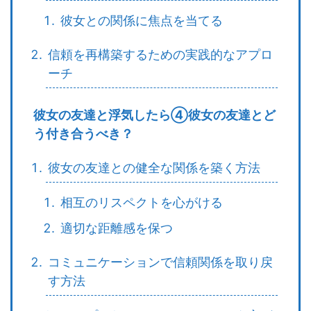
彼女との関係に焦点を当てる
信頼を再構築するための実践的なアプロ
ーチ
彼女の友達と浮気したら④彼女の友達とど
う付き合うべき？
彼女の友達との健全な関係を築く方法
相互のリスペクトを心がける
適切な距離感を保つ
コミュニケーションで信頼関係を取り戻
す方法