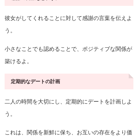
彼女がしてくれることに対して感謝の言葉を伝えよ
う。
小さなことでも認めることで、ポジティブな関係が
築けるよ。
定期的なデートの計画
二人の時間を大切にし、定期的にデートを計画しよ
う。
これは、関係を新鮮に保ち、お互いの存在をより価