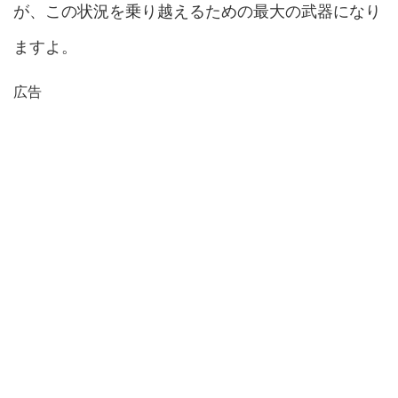
が、この状況を乗り越えるための最大の武器になり
ますよ。
広告