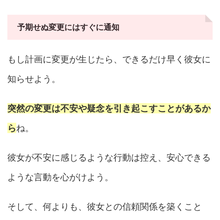
予期せぬ変更にはすぐに通知
もし計画に変更が生じたら、できるだけ早く彼女に
知らせよう。
突然の変更は不安や疑念を引き起こすことがあるか
ら
ね。
彼女が不安に感じるような行動は控え、安心できる
ような言動を心がけよう。
そして、何よりも、彼女との信頼関係を築くこと