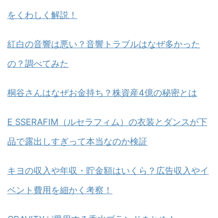
をくわしく解説！
紅白の音響は悪い？音響トラブルはなぜ多かった
の？調べてみた
桐谷さんはなぜお金持ち？株資産4億の秘密とは
E SSERAFIM（ルセラフィム）の衣装とダンスが下
品で露出しすぎって本当なのか検証
キヨの収入や年収・貯金額はいくら？広告収入やイ
ベント費用を細かく考察！