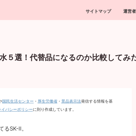
サイトマップ
運営者
粧水５選！代替品になるのか比較してみ
や
国民生活センター
・
厚生労働省
・
景品表示法
発信する情報を基
ライバシーポリシー
に則り作成しています。
SK-II。