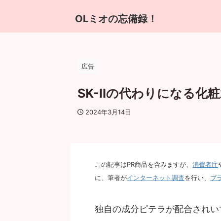
OLミオの忘備録！
広告
SK-Ⅱの代わりになる化
2024年3月14日
この記事はPR商品を含みますが、
消費者庁
に、筆者が
インターネット調査
を行い、
ブ
独自の成分ピテラが配合されいてる