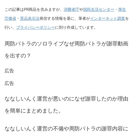
この記事はPR商品を含みますが、
消費者庁
や
国民生活センター
・
厚生
労働省
・
景品表示法
発信する情報を基に、筆者が
インターネット調査
を
行い、
ブライバシーポリシー
に則り作成しています。
周防パトラのソロライブなぜ周防パトラが謝罪動画
を出すの？
広告
広告
ななしいんく運営が悪いのになぜ謝罪したのか理由
を簡単にまとめました。
ななしいんく運営の不備や周防パトラの謝罪内容に