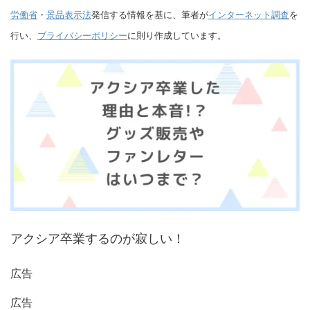
労働省
・
景品表示法
発信する情報を基に、筆者が
インターネット調査
を
行い、
ブライバシーポリシー
に則り作成しています。
アクシア卒業するのが寂しい！
広告
広告