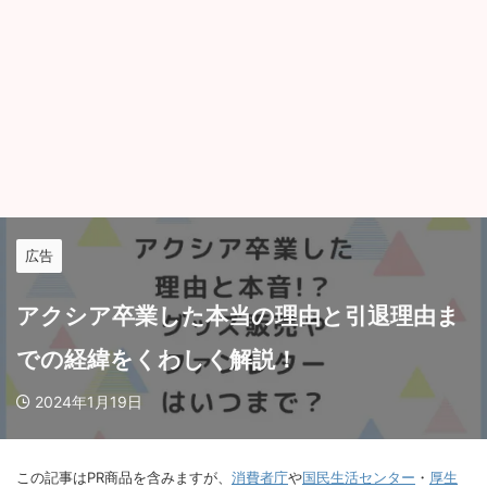
広告
アクシア卒業した本当の理由と引退理由ま
での経緯をくわしく解説！
2024年1月19日
この記事はPR商品を含みますが、
消費者庁
や
国民生活センター
・
厚生