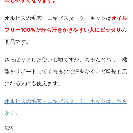
出しやすくなります。
オルビスの毛穴・ニキビスターターキットは
オイル
フリー100％だから汗をかきやすい人にピッタリ
の
商品です。
さっぱりとした使い心地ですが、ちゃんとバリア機
能をサポートしてくれるので汗をかくけど乾燥も気
になる人にも使えます。
オルビスの毛穴・ニキビスターターキットはこちら
から。
広告