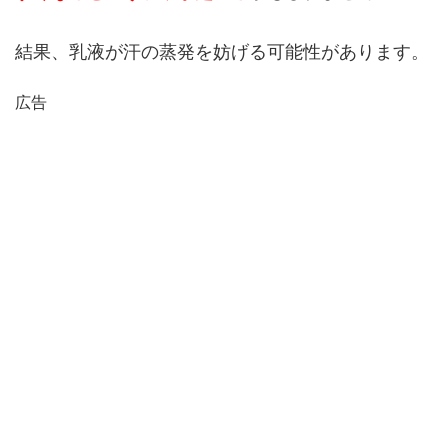
結果、乳液が汗の蒸発を妨げる可能性があります。
広告