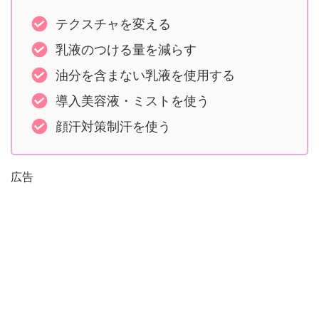
テクスチャを変える
乳液のつける量を減らす
油分を含まない乳液を使用する
導入美容液・ミストを使う
顔汗対策制汗を使う
広告