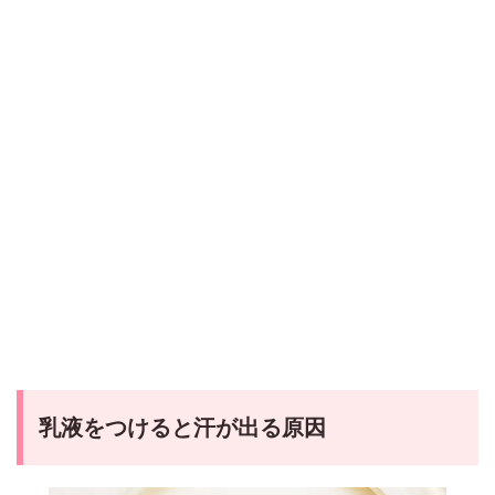
乳液をつけると汗が出る原因