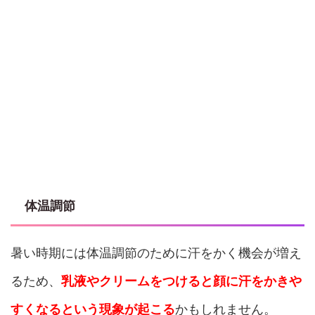
体温調節
暑い時期には体温調節のために汗をかく機会が増え
るため、
乳液やクリームをつけると顔に汗をかきや
すくなるという現象が起こる
かもしれません。