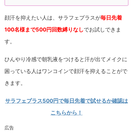
顔汗を抑えたい人は、サラフェプラスが
毎日
先着
100名様まで500円回数縛りなし
でお試しできま
す。
ひんやり冷感で朝乳液をつけると汗が出てメイクに
困っている人はワンコインで顔汗を抑えることがで
きます。
サラフェプラス500円で毎日先着で試せるか確認は
こちらから！
広告