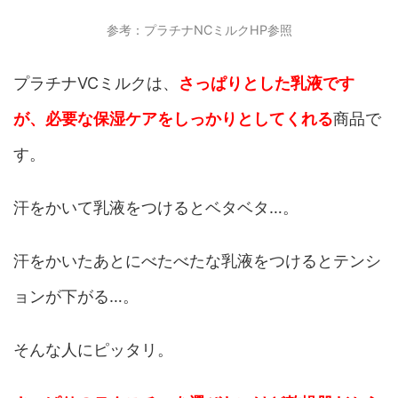
参考：プラチナNCミルクHP参照
プラチナVCミルクは、
さっぱりとした乳液です
が、必要な保湿ケアをしっかりとしてくれる
商品で
す。
汗をかいて乳液をつけるとベタベタ…。
汗をかいたあとにべたべたな乳液をつけるとテンシ
ョンが下がる…。
そんな人にピッタリ。