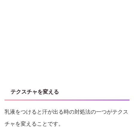
テクスチャを変える
乳液をつけると汗が出る時の対処法の一つがテクス
チャを変えることです。