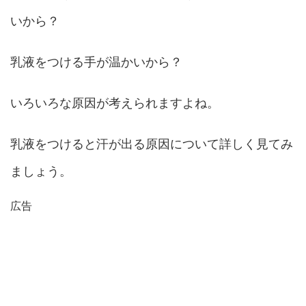
いから？
乳液をつける手が温かいから？
いろいろな原因が考えられますよね。
乳液をつけると汗が出る原因について詳しく見てみ
ましょう。
広告