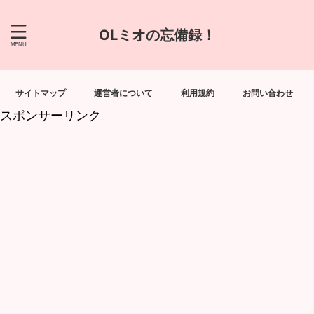
OLミオの忘備録！
サイトマップ
運営者について
利用規約
お問い合わせ
スポンサーリンク