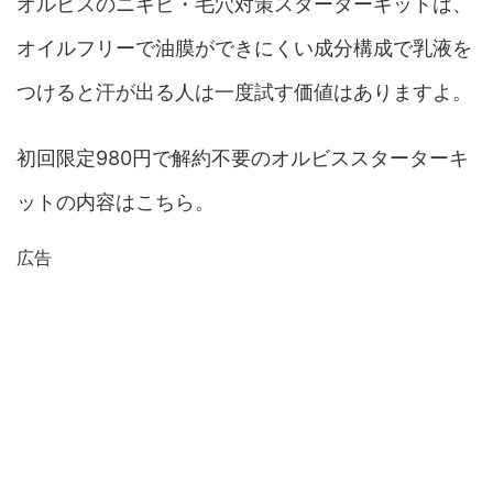
オルビスのニキビ・毛穴対策スターターキットは、
オイルフリーで油膜ができにくい成分構成で乳液を
つけると汗が出る人は一度試す価値はありますよ。
初回限定980円で解約不要のオルビススターターキ
ットの内容はこちら。
広告