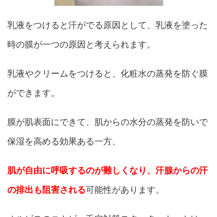
乳液をつけると汗がでる原因として、乳液を塗った
時の膜が一つの原因と考えられます。
乳液やクリームをつけると、化粧水の蒸発を防ぐ膜
ができます。
膜が肌表面にできて、肌からの水分の蒸発を防いで
保湿を高める効果ある一方、
肌が自由に呼吸するのが難しくなり、汗腺からの汗
の排出も阻害される
可能性があります。