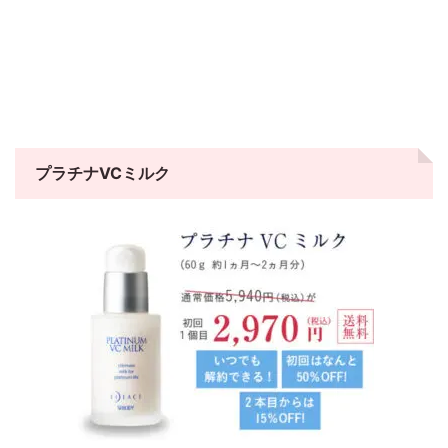
プラチナVCミルク