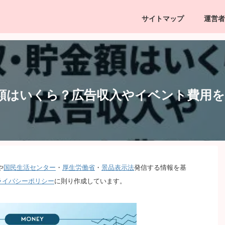
サイトマップ
運営者
額はいくら？広告収入やイベント費用を
や
国民生活センター
・
厚生労働省
・
景品表示法
発信する情報を基
ライバシーポリシー
に則り作成しています。