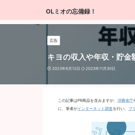
OLミオの忘備録！
広告
キヨの収入や年収・貯金
2023年6月12日
2023年11月30日
この記事はPR商品を含みますが、
消費者庁
に、筆者が
インターネット調査
を行い、
ブ