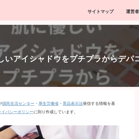
サイトマップ
運営者
しいアイシャドウをプチプラからデパ
や
国民生活センター
・
厚生労働省
・
景品表示法
発信する情報を基
ライバシーポリシー
に則り作成しています。