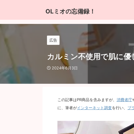
OLミオの忘備録！
広告
カルミン不使用で肌に優
2024年6月3日
この記事はPR商品を含みますが、
消費者庁
に、筆者が
インターネット調査
を行い、
ブ