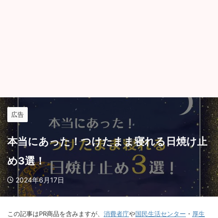
広告
本当にあった！つけたまま寝れる日焼け止
め3選！
2024年6月17日
この記事はPR商品を含みますが、
消費者庁
や
国民生活センター
・
厚生