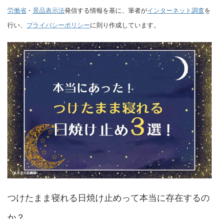
労働省
・
景品表示法
発信する情報を基に、筆者が
インターネット調査
を
行い、
ブライバシーポリシー
に則り作成しています。
つけたまま寝れる日焼け止めって本当に存在するの
か？